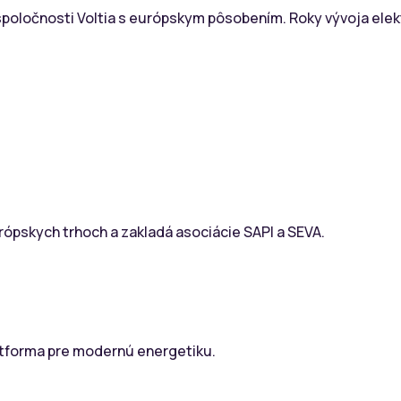
oločnosti Voltia s európskym pôsobením. Roky vývoja elektr
urópskych trhoch a zakladá asociácie SAPI a SEVA.
atforma pre modernú energetiku.