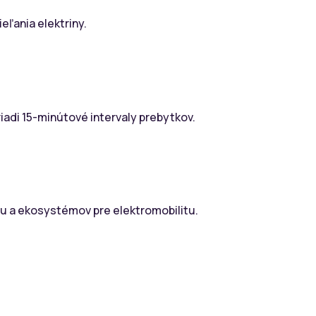
ľania elektriny.
iadi 15-minútové intervaly prebytkov.
rtu a ekosystémov pre elektromobilitu.