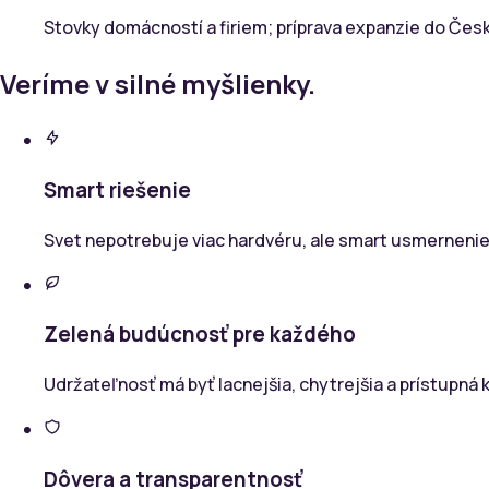
Stovky domácností a firiem; príprava expanzie do Čes
Veríme v silné myšlienky.
Smart riešenie
Svet nepotrebuje viac hardvéru, ale smart usmernenie 
Zelená budúcnosť pre každého
Udržateľnosť má byť lacnejšia, chytrejšia a prístupná
Dôvera a transparentnosť