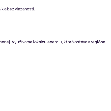
k a bez viazanosti.
menej. Využívame lokálnu energiu, ktorá ostáva v regióne.