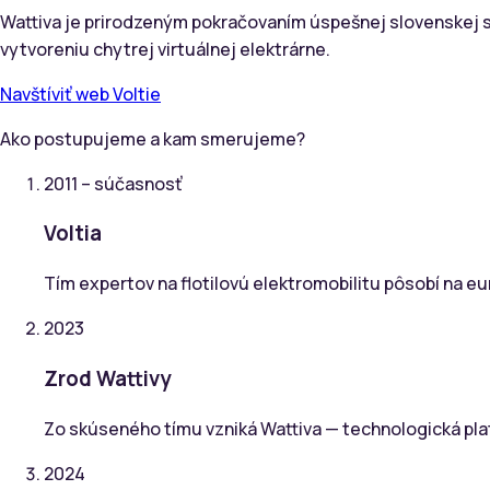
Wattiva je prirodzeným pokračovaním úspešnej slovenskej sp
vytvoreniu chytrej virtuálnej elektrárne.
Navštíviť web Voltie
Ako postupujeme a kam smerujeme?
2011 – súčasnosť
Voltia
Tím expertov na flotilovú elektromobilitu pôsobí na e
2023
Zrod Wattivy
Zo skúseného tímu vzniká Wattiva — technologická pl
2024