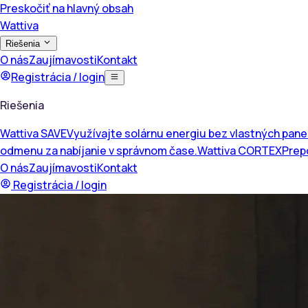
Preskočiť na hlavný obsah
Wattiva
Riešenia
O nás
Zaujímavosti
Kontakt
Registrácia / login
Riešenia
Wattiva SAVE
Využívajte solárnu energiu bez vlastných pane
odmenu za nabíjanie v správnom čase.
Wattiva CORTEX
Prepo
O nás
Zaujímavosti
Kontakt
Registrácia / login