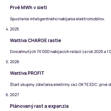
Prvé MWh v sieti
Spustenie inteligentného nabíjania elektromobilov.
2025
Wattiva CHARGE rastie
Dosiahnutých 70 000 nabíjacích relácií za rok 2025 a 1 0
2026
Wattiva PROFIT
Štart skupiny zdieľania elektriny cez OKTE EDC; prvé 
2027
Plánovaný rast a expanzia