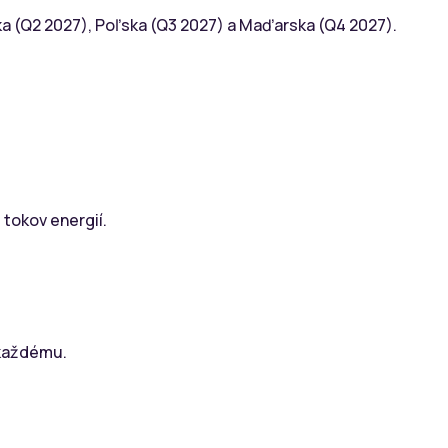
ka (Q2 2027), Poľska (Q3 2027) a Maďarska (Q4 2027).
tokov energií.
 každému.