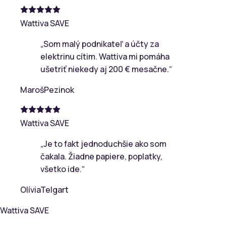
Wattiva SAVE
„
Som malý podnikateľ a účty za
elektrinu cítim. Wattiva mi pomáha
ušetriť niekedy aj 200 € mesačne.
“
Maroš
Pezinok
Wattiva SAVE
„
Je to fakt jednoduchšie ako som
čakala. Žiadne papiere, poplatky,
všetko ide.
“
Olívia
Telgart
Wattiva
SAVE