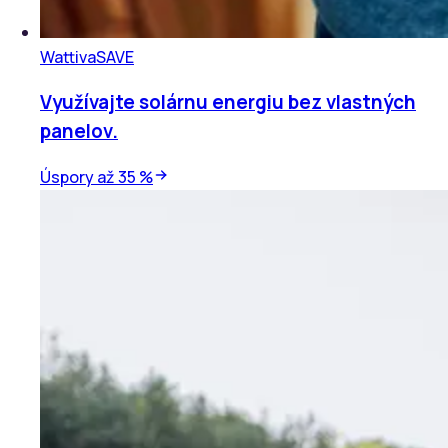
Wattiva
SAVE
Využívajte solárnu energiu bez vlastných
panelov.
Úspory až 35 %