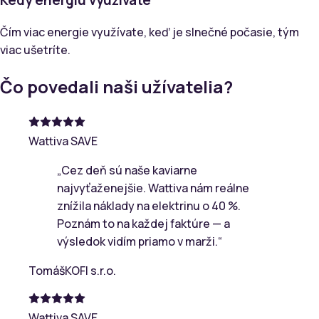
Čím viac energie využívate, keď je slnečné počasie, tým
viac ušetríte.
Čo povedali naši užívatelia?
Wattiva SAVE
„
Cez deň sú naše kaviarne
najvyťaženejšie. Wattiva nám reálne
znížila náklady na elektrinu o 40 %.
Poznám to na každej faktúre — a
výsledok vidím priamo v marži.
“
Tomáš
KOFI s.r.o.
Wattiva SAVE