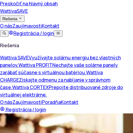
Preskočiť na hlavný obsah
Wattiva
SAVE
Riešenia
O nás
Zaujímavosti
Kontakt
Registrácia / login
Riešenia
Wattiva SAVE
Využívajte solárnu energiu bez vlastných
panelov.
Wattiva PROFIT
Nechajte vaše solárne panely
zarábať súčasne s virtuálnou batériou.
Wattiva
CHARGE
Získajte odmenu za nabíjanie v správnom
čase.
Wattiva CORTEX
Prepojte distribuované zdroje do
virtuálnej elektrárne.
O nás
Zaujímavosti
Poradňa
Kontakt
Registrácia / login