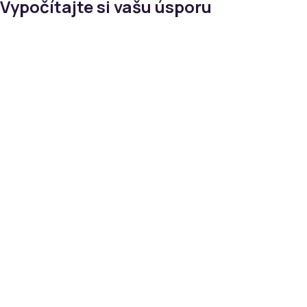
Vypočítajte si vašu úsporu
Domácnosť s energopomocou
(
92 €/MWh
)
Domácnosť bez energopomoci
(
129 €/MWh
)
Malý podnikateľ
(
150 €/MWh
)
Stredný podnikateľ
(
137 €/MWh
)
Vaša súčasná komoditná cena
137
60 €/MWh
210 €/MWh
Ročná spotreba elektriny
75,0
MWh
1 MWh
300 MWh