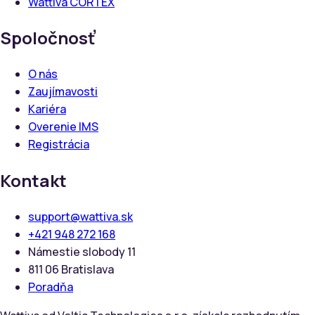
Wattiva CORTEX
Spoločnosť
O nás
Zaujímavosti
Kariéra
Overenie IMS
Registrácia
Kontakt
support@wattiva.sk
+421 948 272 168
Námestie slobody 11
811 06 Bratislava
Poradňa