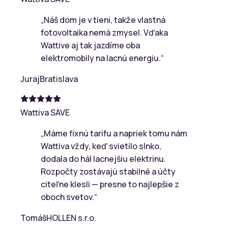
„
Náš dom je v tieni, takže vlastná
fotovoltaika nemá zmysel. Vďaka
Wattive aj tak jazdíme oba
elektromobily na lacnú energiu.
“
Juraj
Bratislava
Wattiva SAVE
„
Máme fixnú tarifu a napriek tomu nám
Wattiva vždy, keď svietilo slnko,
dodala do hál lacnejšiu elektrinu.
Rozpočty zostávajú stabilné a účty
citeľne klesli — presne to najlepšie z
oboch svetov.
“
Tomáš
HOLLEN s.r.o.