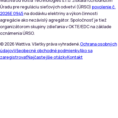
Wattiva od Voltia Technologies s.r.o. získala rozhodnutím
Úradu pre reguláciu sieťových odvetví (ÚRSO)
povolenie č.
2026E 0945
na dodávku elektriny a výkon činnosti
agregácie ako nezávislý agregátor. Spoločnosť je tiež
organizátorom skupiny zdieľania v OKTE/EDC na základe
oznámenia ÚRSO.
©
2026
Wattiva. Všetky práva vyhradené.
Ochrana osobných
údajov
Všeobecné obchodné podmienky
Ako sa
zaregistrovať
Najčastejšie otázky
Kontakt