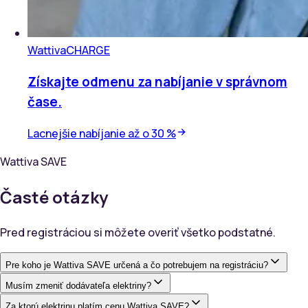
Wattiva
CHARGE
Získajte odmenu za nabíjanie v správnom
čase.
Lacnejšie nabíjanie až o 30 %
Wattiva
SAVE
Časté otázky
Pred registráciou si môžete overiť všetko podstatné.
Pre koho je Wattiva SAVE určená a čo potrebujem na registráciu?
Musím zmeniť dodávateľa elektriny?
Za ktorú elektrinu platím cenu Wattiva SAVE?